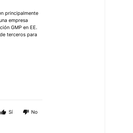
en principalmente
 una empresa
cación GMP en EE.
de terceros para
Sí
No