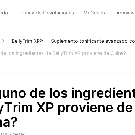
enda
Política de Devoluciones
Mi Cuenta
Adminis
BellyTrim XP® — Suplemento tonificante avanzado c
de los ingredientes de BellyTrim XP proviene de China?
uno de los ingredien
yTrim XP proviene de
na?
ace 6 meses