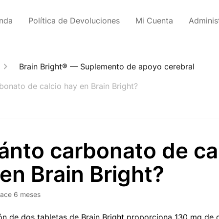
enda
Política de Devoluciones
Mi Cuenta
Adminis
Brain Bright® — Suplemento de apoyo cerebral
onato de calcio hay en Brain Bright?
ánto carbonato de ca
en Brain Bright?
ace 6 meses
n de dos tabletas de Brain Bright proporciona 130 mg de 