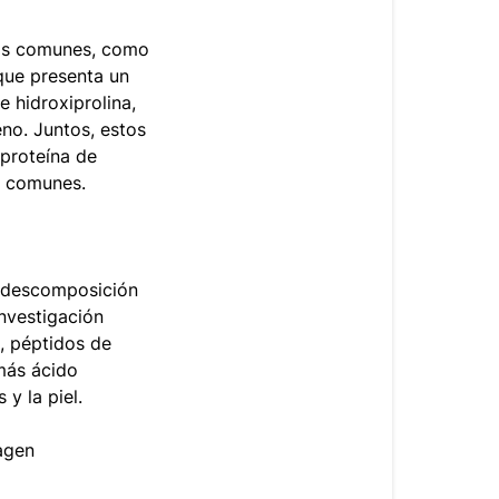
nas comunes, como
que presenta un
e hidroxiprolina,
no. Juntos, estos
 proteína de
s comunes.
a descomposición
nvestigación
, péptidos de
más ácido
 y la piel.
agen