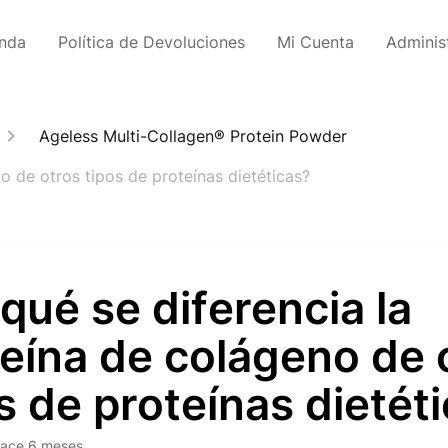
enda
Política de Devoluciones
Mi Cuenta
Adminis
Ageless Multi-Collagen® Protein Powder
o de otros tipos de proteínas dietéticas?
qué se diferencia la
eína de colágeno de 
s de proteínas dietét
ace 6 meses