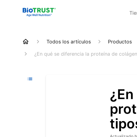
Ti
Todos los artículos
Productos
¿En qué se diferencia la proteína de colágen
¿En 
prot
tipo
Actualizado
h