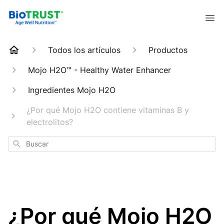
Todos los artículos
Productos
Mojo H2O™ - Healthy Water Enhancer
Ingredientes Mojo H2O
¿Por qué Mojo H2O contiene vitaminas B y
electrolitos?
Buscar
¿Por qué Mojo H2O