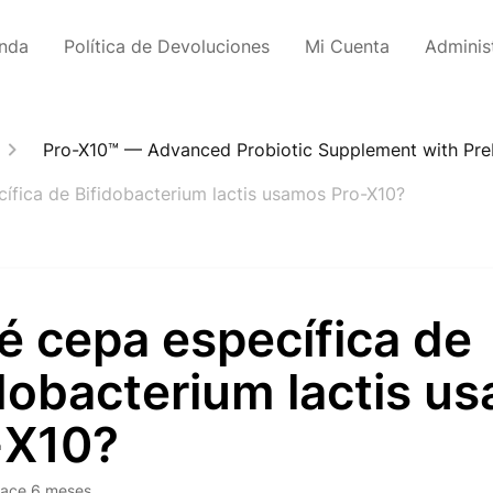
enda
Política de Devoluciones
Mi Cuenta
Adminis
Pro-X10™ — Advanced Probiotic Supplement with Preb
ífica de Bifidobacterium lactis usamos Pro-X10?
é cepa específica de
dobacterium lactis u
-X10?
ace 6 meses