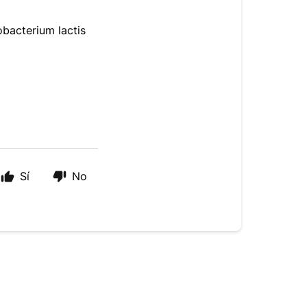
obacterium lactis
Sí
No