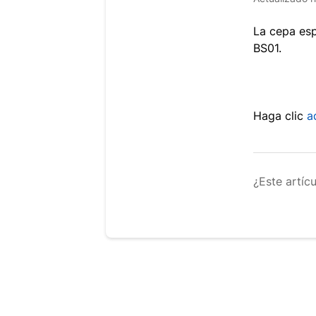
La cepa esp
BS01.
Haga clic
a
¿Este artíc