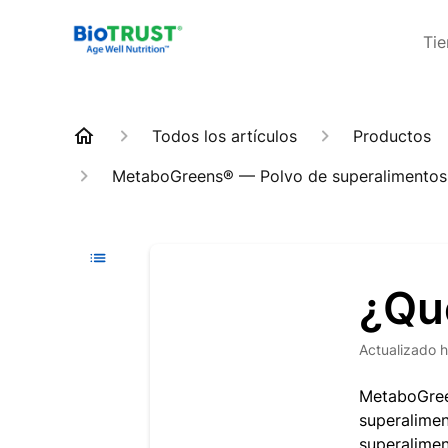
Ti
Todos los artículos
Productos
MetaboGreens® — Polvo de superalimentos 
¿Qu
Actualizado
h
MetaboGree
superalimen
superalimen