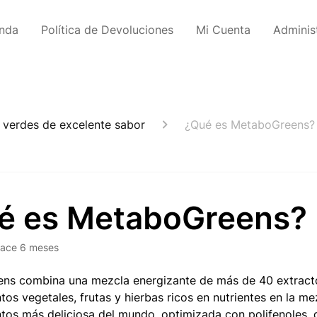
enda
Política de Devoluciones
Mi Cuenta
Adminis
verdes de excelente sabor
¿Qué es MetaboGreens?
é es MetaboGreens?
ace 6 meses
ns combina una mezcla energizante de más de 40 extract
tos vegetales, frutas y hierbas ricos en nutrientes en la me
tos más deliciosa del mundo, optimizada con polifenoles, 