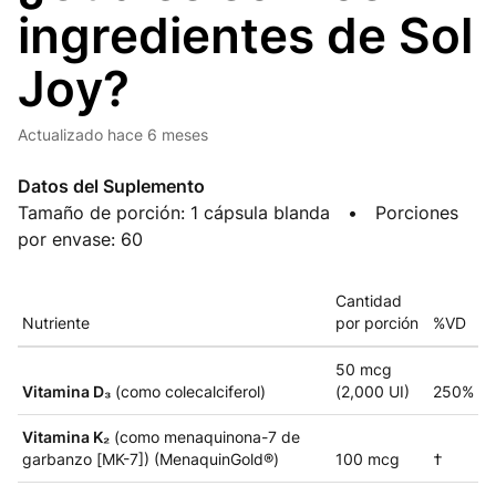
ingredientes de Sol
Joy?
Actualizado
hace 6 meses
Datos del Suplemento
Tamaño de porción: 1 cápsula blanda • Porciones
por envase: 60
Cantidad
Nutriente
por porción
%VD
50 mcg
Vitamina D₃
(como colecalciferol)
(2,000 UI)
250%
Vitamina K₂
(como menaquinona-7 de
garbanzo [MK-7]) (MenaquinGold®)
100 mcg
†