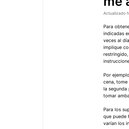
me 
Actualizado
h
Para obtene
indicadas e
veces al dí
implique co
restringido
instruccion
Por ejemplo
cena, tome 
la segunda 
tomar amba
Para los su
que puede h
varían los 