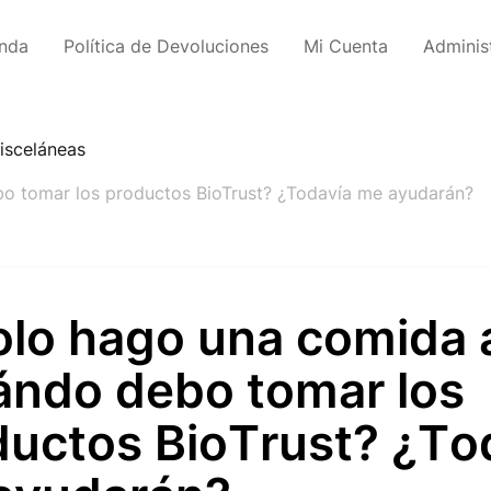
enda
Política de Devoluciones
Mi Cuenta
Adminis
isceláneas
bo tomar los productos BioTrust? ¿Todavía me ayudarán?
olo hago una comida a
ándo debo tomar los
ductos BioTrust? ¿To