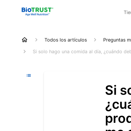
Ti
Todos los artículos
Preguntas m
Si solo hago una comida al día, ¿cuándo de
Si s
¿cu
pro